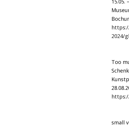
15.05. 
Museum
Bochu
https:
2024/g
Too mu
Schenk
Kunstp
28.08.2
https:
small 