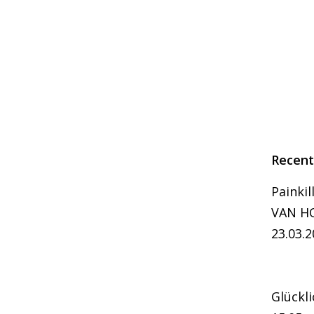
Recent
Painkil
VAN HO
23.03.2
Glückl