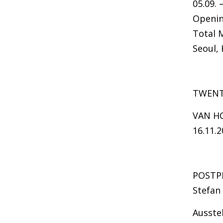
05.09. 
Openin
Total 
Seoul,
TWEN
VAN HO
16.11.2
POSTP
Stefan
Ausstel